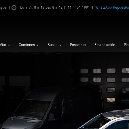
Miguel |
Lu a Vi: 8 a 18 Sa: 8 a 12 |
11.4451.1991
|
WhatsApp Repuesto
Vito
Camiones
Buses
Postventa
Financiación
Pl