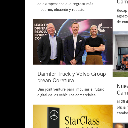
Cam
de extrapesados que regresa más
moderno, eficiente y robusto.
Recap 
agosto
de ca
Daimler Truck y Volvo Group
crean Coretura
Nuev
Una joint venture para impulsar el futuro
Cam
digital de los vehículos comerciales
El 25 
oficia
camio