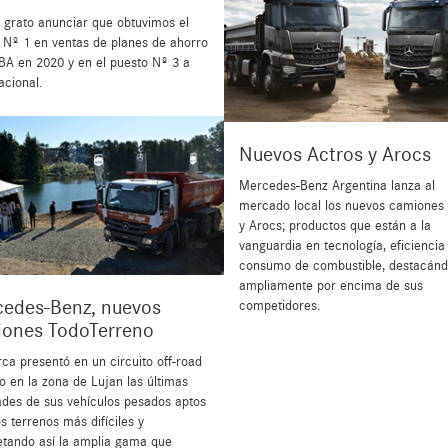
 grato anunciar que obtuvimos el
 Nº 1 en ventas de planes de ahorro
A en 2020 y en el puesto Nº 3 a
acional.
Nuevos Actros y Arocs
Mercedes-Benz Argentina lanza al
mercado local los nuevos camiones
y Arocs; productos que están a la
vanguardia en tecnología, eficiencia
consumo de combustible, destacán
ampliamente por encima de sus
edes-Benz, nuevos
competidores.
ones TodoTerreno
ca presentó en un circuito off-road
o en la zona de Lujan las últimas
des de sus vehículos pesados aptos
s terrenos más difíciles y
tando así la amplia gama que