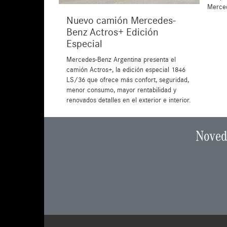
Merced
Nuevo camión Mercedes-
Benz Actros+ Edición
Especial
Mercedes-Benz Argentina presenta el
camión Actros+, la edición especial 1846
LS/36 que ofrece más confort, seguridad,
menor consumo, mayor rentabilidad y
renovados detalles en el exterior e interior.
Noved