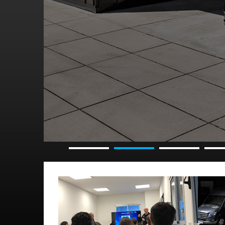
Albergará la producción de
los camiones Atego y Accelo,
así como de los chasis de
buses OH y OF
> Leer más