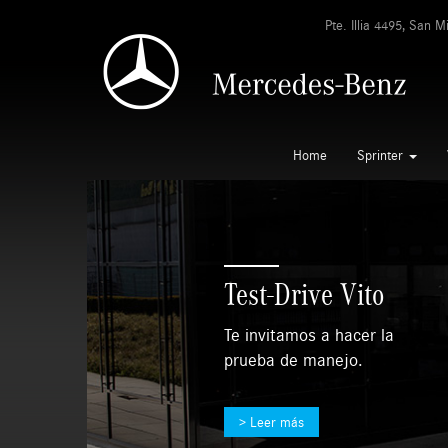
Pte. Illia 4495, San 
Home
Sprinter
Mercedes-Benz
Camiones y Buses
Argentina inauguró
el Centro Industrial
Zárate