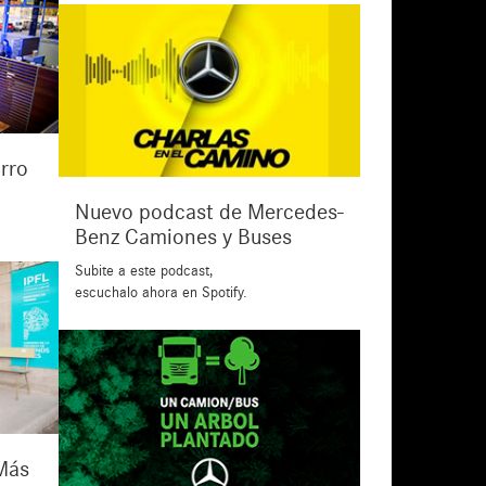
rro
Nuevo podcast de Mercedes-
Benz Camiones y Buses
Subite a este podcast,
escuchalo ahora en Spotify.
Más