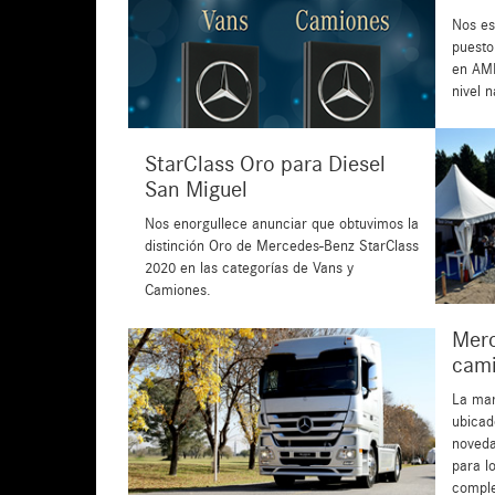
Nos es
puesto
en AMB
nivel n
StarClass Oro para Diesel
San Miguel
Nos enorgullece anunciar que obtuvimos la
distinción Oro de Mercedes-Benz StarClass
2020 en las categorías de Vans y
Camiones.
Merc
cami
La mar
ubicad
noveda
para lo
comple